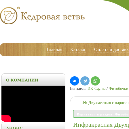
Главная
Каталог
Оплата и доставк
О КОМПАНИИ
Вы здесь:
ИК-Сауны
/
Фитобочки 
ФБ Двухместная с пароген
Вернуться в раздел: Фитобо
Инфракрасная Двухр
АНОНС