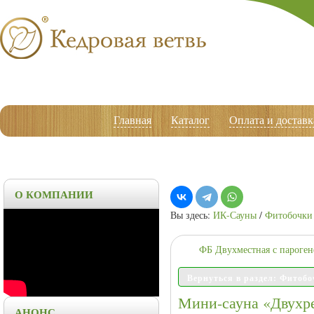
Главная
Каталог
Оплата и доставк
О КОМПАНИИ
Вы здесь:
ИК-Сауны
/
Фитобочки 
ФБ Двухместная с пароген
Вернуться в раздел: Фитобо
Мини-сауна «Двухр
АНОНС