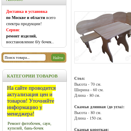
Доставка и установка
по Москве и области
всего
спектра продукции!
Сервис
ремонт изделий,
восстановление б/у бочек..
КАТЕГОРИИ ТОВАРОВ
Стол:
Высота - 70 см.
На
сайте проводится
Ширина - 60 см.
актуализация цен и
Длина - 80 см.
товаров!
Уточняйте
Скамья длинная (до угла):
информацию у
Высота - 80 см.
менеджера!
Длина - 150 см.
Ремонт фитобочек, саун,
купелей, бань-бочек
Скамья короткая: