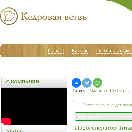
Главная
Каталог
Оплата и доставк
О КОМПАНИИ
Вы здесь:
Магазин
/
ПАРОгенера
Запасная крышка для паро
Вернуться в раздел: ПАРО
Парогенератор Тита
АНОНС