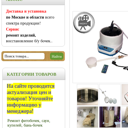
Доставка и установка
по Москве и области
всего
спектра продукции!
Сервис
ремонт изделий,
восстановление б/у бочек..
КАТЕГОРИИ ТОВАРОВ
На
сайте проводится
актуализация цен и
товаров!
Уточняйте
информацию у
менеджера!
Ремонт фитобочек, саун,
купелей, бань-бочек